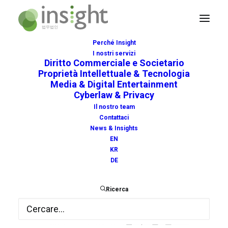
Perché Insight
I nostri servizi
Insight_Logo
Diritto Commerciale e Societario
Proprietà Intellettuale & Tecnologia
Home
Insight_Logo
Insight_Logo
Media & Digital Entertainment
Cyberlaw & Privacy
Il nostro team
Contattaci
News & Insights
EN
KR
DE
Ricerca