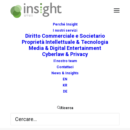
Perché Insight
I nostri servizi
Diritto Commerciale e Societario
Insight Studio Legale
Proprietà Intellettuale & Tecnologia
Media & Digital Entertainment
법무법인 insegna
Cyberlaw & Privacy
Il nostro team
“Media Law”
Contattaci
News & Insights
all’Università degli
EN
KR
studi Link Campus
DE
University di Roma
Ricerca
OTTOBRE 31, 2019
|
IN
NEWS
|
BY
INSIGHT