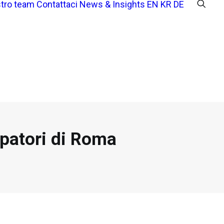
stro team
Contattaci
News & Insights
EN
KR
DE
patori di Roma