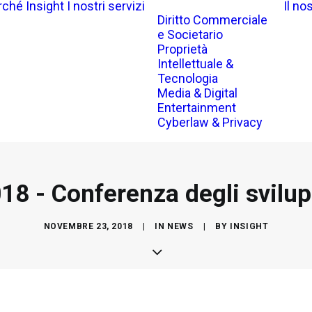
rché Insight
I nostri servizi
Il no
Diritto Commerciale
e Societario
Proprietà
Intellettuale &
Tecnologia
Media & Digital
Entertainment
Cyberlaw & Privacy
 - Conferenza degli svilup
NOVEMBRE 23, 2018
|
IN
NEWS
|
BY
INSIGHT