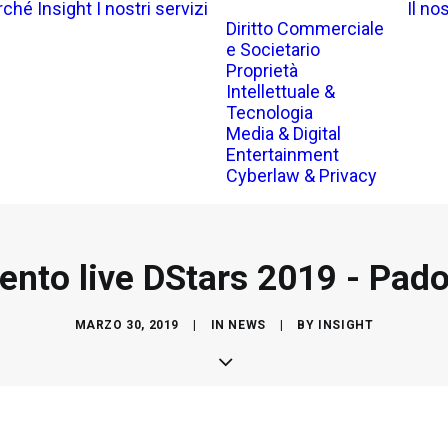
rché Insight
I nostri servizi
Il no
Diritto Commerciale
e Societario
Proprietà
Intellettuale &
Tecnologia
Media & Digital
Entertainment
Cyberlaw & Privacy
ento live DStars 2019 - Pad
MARZO 30, 2019
|
IN
NEWS
|
BY
INSIGHT