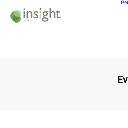
Pe
Ev