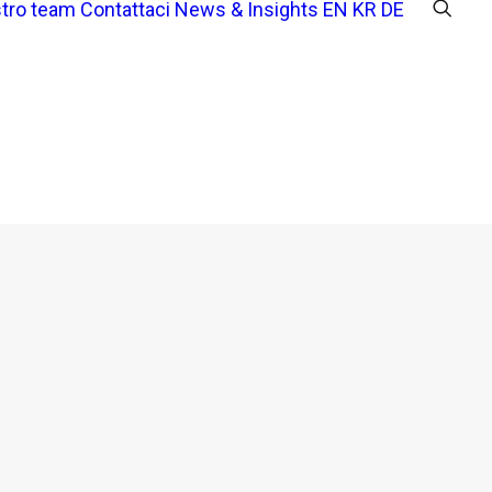
stro team
Contattaci
News & Insights
EN
KR
DE